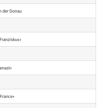
an der Donau
 Franziskus»
senast»
 France»