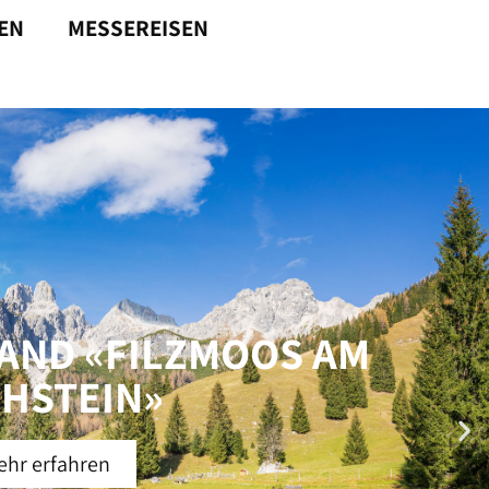
EN
MESSEREISEN
AND «FILZMOOS AM
HSTEIN»
hr erfahren