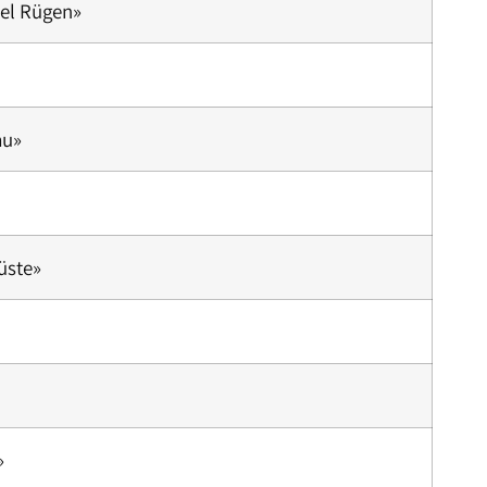
el Rügen»
au»
üste»
»