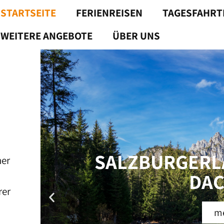
STARTSEITE
FERIENREISEN
TAGESFAHRT
WEITERE ANGEBOTE
ÜBER UNS
SALZBURGERL
her
DAC
rer
me